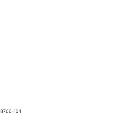
HOME
G
 38706-104